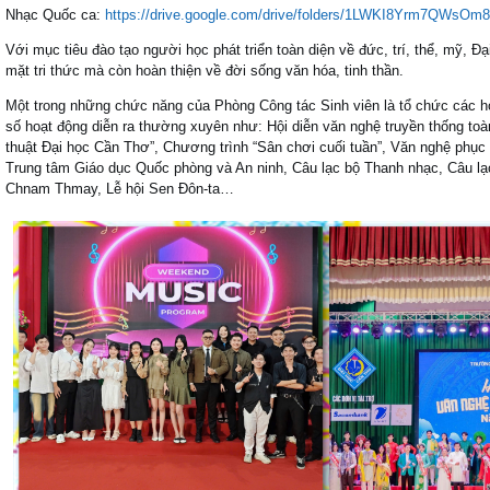
Nhạc Quốc ca:
https://drive.google.com/drive/folders/1LWKI8Yrm7QWsO
Với mục tiêu đào tạo người học phát triển toàn diện về đức, trí, thể, mỹ, 
mặt tri thức mà còn hoàn thiện về đời sống văn hóa, tinh thần.
Một trong những chức năng của Phòng Công tác Sinh viên là tổ chức các h
số hoạt động diễn ra thường xuyên như: Hội diễn văn nghệ truyền thống toàn 
thuật Đại học Cần Thơ”, Chương trình “Sân chơi cuối tuần”, Văn nghệ phục 
Trung tâm Giáo dục Quốc phòng và An ninh, Câu lạc bộ Thanh nhạc, Câu lạc
Chnam Thmay, Lễ hội Sen Đôn-ta…