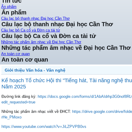
Tin tức
Ấn phẩm
Ấn phẩm
Câu lạc bộ thanh nhạc Đại học Cần Thơ
Câu lạc bộ thanh nhạc Đại học Cần Thơ
Câu lạc bộ Ca cổ và Đờn ca tài tử
Câu lạc bộ Ca cổ và Đờn ca tài tử
Những tác phẩm âm nhạc về Đại học Cần Thơ
Những tác phẩm âm nhạc về Đại học Cần Thơ
An toàn cơ quan
An toàn cơ quan
Giới thiệu Văn hóa - Văn nghệ
Kế hoạch Tổ chức Hội thi "Tiếng hát, Tài năng nghệ thu
Năm 2025
Đường link đăng ký:
https://docs.google.com/forms/d/1AbAIdrhp3G0nof
edit_requested=true
Những tác phẩm âm nhạc viết về ĐHCT:
https://drive.google.com/drive
rHe_PMoxo
https://www.youtube.com/watch?v=JiLZPVPB0vs